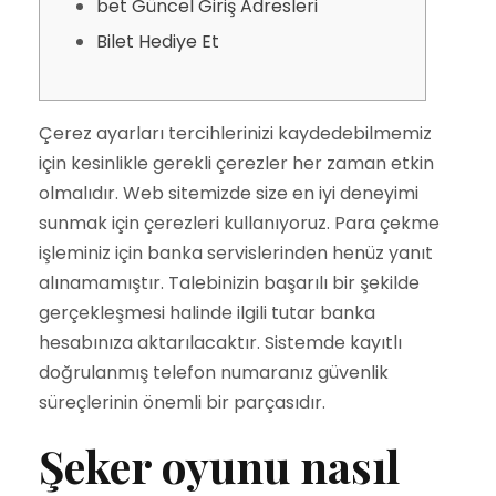
bet Güncel Giriş Adresleri
Bilet Hediye Et
Çerez ayarları tercihlerinizi kaydedebilmemiz
için kesinlikle gerekli çerezler her zaman etkin
olmalıdır. Web sitemizde size en iyi deneyimi
sunmak için çerezleri kullanıyoruz. Para çekme
işleminiz için banka servislerinden henüz yanıt
alınamamıştır. Talebinizin başarılı bir şekilde
gerçekleşmesi halinde ilgili tutar banka
hesabınıza aktarılacaktır. Sistemde kayıtlı
doğrulanmış telefon numaranız güvenlik
süreçlerinin önemli bir parçasıdır.
Şeker oyunu nasıl