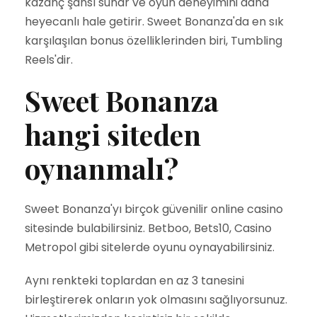
kazanç şansı sunar ve oyun deneyimini daha
heyecanlı hale getirir. Sweet Bonanza'da en sık
karşılaşılan bonus özelliklerinden biri, Tumbling
Reels'dir.
Sweet Bonanza
hangi siteden
oynanmalı?
Sweet Bonanza'yı birçok güvenilir online casino
sitesinde bulabilirsiniz. Betboo, Bets10, Casino
Metropol gibi sitelerde oyunu oynayabilirsiniz.
Aynı renkteki toplardan en az 3 tanesini
birleştirerek onların yok olmasını sağlıyorsunuz.