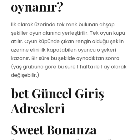
oynanır?
İlk olarak üzerinde tek renk bulunan ahşap
şekiller oyun alanına yerleştirilir. Tek oyun küpü
atılır. Oyun küpünde çıkan rengin olduğu şeklin
üzerine elini ilk kapatabilen oyuncu o şekeri
kazanır. Bir süre bu şekilde oynadıktan sonra
(yaş grubuna göre bu süre 1 hafta ile 1 ay olarak
değişebilir.)
bet Güncel Giriş
Adresleri
Sweet Bonanza