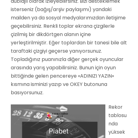
dublajlı olarak izleyebilirsiniz. Bizi desteklemek
isterseniz (bağış/arşiv paylaşımı) yandaki
mailden ya da sosyal medyalarımızdan iletişime
geçebilirsiniz. Renkli toplar ekrana çizgilerle
çizilmiş bir dikdörtgen alanın içine
yerleştirilmiştir. Eğer toplardan bir tanesi bile alt
taraftaki çizgiyi geçerse yanıyorsunuz.
Topladığınız puanınızla diğer gerçek oyuncular
arasında yarış yapabilirsiniz. Bunun için oyun
bittiğinde gelen pencereye «ADINIZI YAZIN»
kısmına isminizi yazıp ve OKEY butonuna
basıyorsunuz.
Rekor
tablosu
nda
yüksek