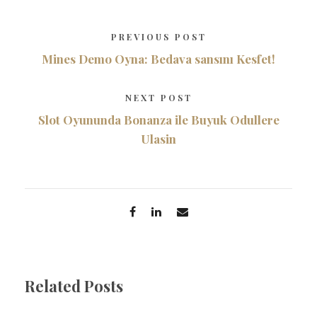
PREVIOUS POST
Mines Demo Oyna: Bedava sansını Kesfet!
NEXT POST
Slot Oyununda Bonanza ile Buyuk Odullere
Ulasin
Related Posts