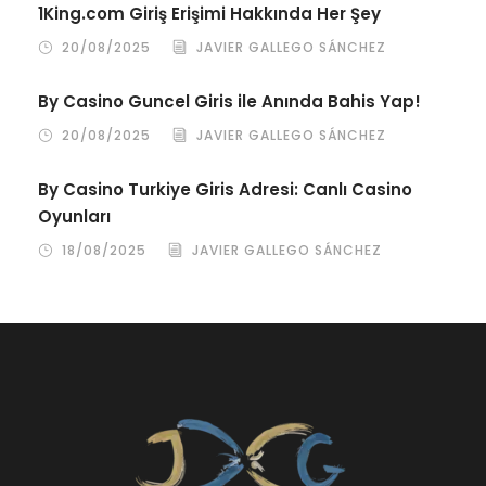
1King.com Giriş Erişimi Hakkında Her Şey
20/08/2025
JAVIER GALLEGO SÁNCHEZ
By Casino Guncel Giris ile Anında Bahis Yap!
20/08/2025
JAVIER GALLEGO SÁNCHEZ
By Casino Turkiye Giris Adresi: Canlı Casino
Oyunları
18/08/2025
JAVIER GALLEGO SÁNCHEZ