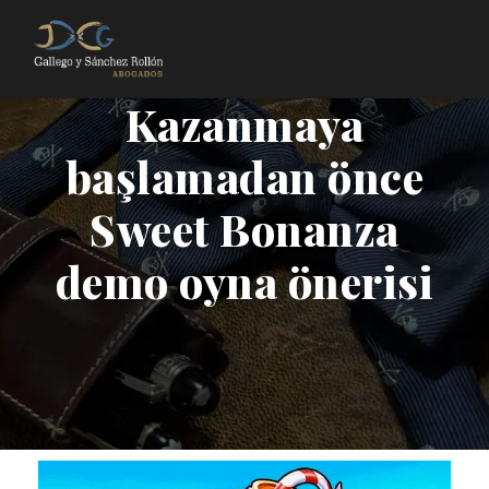
Kazanmaya
başlamadan önce
Sweet Bonanza
demo oyna önerisi