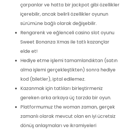
çarpanlar ve hatta bir jackpot gibi özellikler
içerebilir, ancak belirli özellikler oyunun
sürümüne bağlı olarak değişebilir.
Rengarenk ve eğlenceli casino slot oyunu
Sweet Bonanza Xmas ile tatlı kazançlar
elde et!
Hediye etme işlemi tamamlandıktan (satın
alma işlemi gerçekleştikten) sonra hediye
kod (biletler), iptal edilemez.
Kazanmak için tatlıları birleştirmeniz
gereken arka arkaya üç tarzda bir oyun.
Platformumuz the woman zaman, gerçek
zamanlı olarak mevcut olan en iyi ücretsiz
dönüş anlaşmaları ve ikramiyeleri