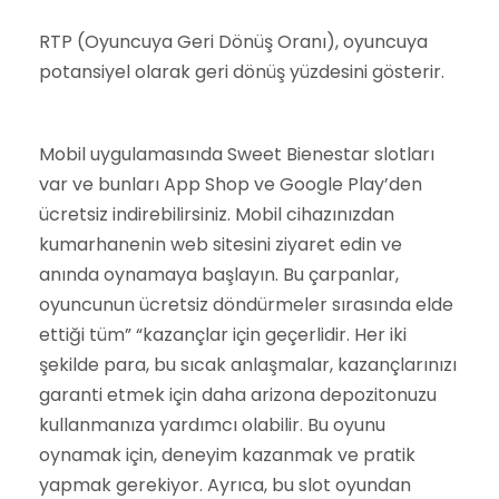
RTP (Oyuncuya Geri Dönüş Oranı), oyuncuya
potansiyel olarak geri dönüş yüzdesini gösterir.
Mobil uygulamasında Sweet Bienestar slotları
var ve bunları App Shop ve Google Play’den
ücretsiz indirebilirsiniz. Mobil cihazınızdan
kumarhanenin web sitesini ziyaret edin ve
anında oynamaya başlayın. Bu çarpanlar,
oyuncunun ücretsiz döndürmeler sırasında elde
ettiği tüm” “kazançlar için geçerlidir. Her iki
şekilde para, bu sıcak anlaşmalar, kazançlarınızı
garanti etmek için daha arizona depozitonuzu
kullanmanıza yardımcı olabilir. Bu oyunu
oynamak için, deneyim kazanmak ve pratik
yapmak gerekiyor. Ayrıca, bu slot oyundan