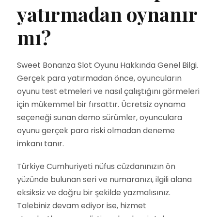
yatırmadan oynanır
mı?
Sweet Bonanza Slot Oyunu Hakkında Genel Bilgi.
Gerçek para yatırmadan önce, oyuncuların
oyunu test etmeleri ve nasıl çalıştığını görmeleri
için mükemmel bir fırsattır. Ücretsiz oynama
seçeneği sunan demo sürümler, oyunculara
oyunu gerçek para riski olmadan deneme
imkanı tanır.
Türkiye Cumhuriyeti nüfus cüzdanınızın ön
yüzünde bulunan seri ve numaranızı, ilgili alana
eksiksiz ve doğru bir şekilde yazmalısınız.
Talebiniz devam ediyor ise, hizmet