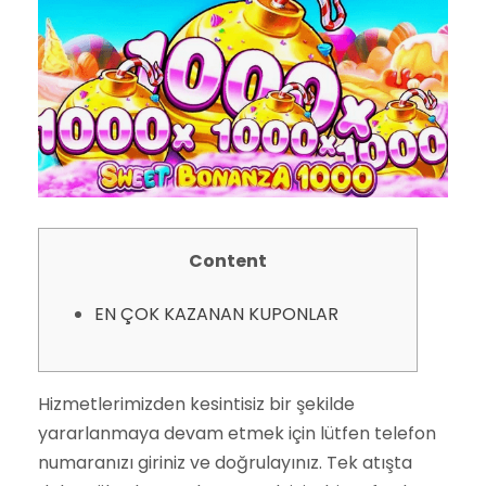
Content
EN ÇOK KAZANAN KUPONLAR
Hizmetlerimizden kesintisiz bir şekilde
yararlanmaya devam etmek için lütfen telefon
numaranızı giriniz ve doğrulayınız. Tek atışta