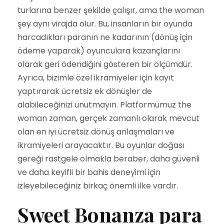
turlarına benzer şekilde çalışır, ama the woman
şey aynı virajda olur. Bu, insanların bir oyunda
harcadıkları paranın ne kadarının (dönüş için
ödeme yaparak) oyunculara kazançlarını
olarak geri ödendiğini gösteren bir ölçümdür.
Ayrıca, bizimle özel ikramiyeler için kayıt
yaptırarak ücretsiz ek dönüşler de
alabileceğinizi unutmayın. Platformumuz the
woman zaman, gerçek zamanlı olarak mevcut
olan en iyi ücretsiz dönüş anlaşmaları ve
ikramiyeleri arayacaktır. Bu oyunlar doğası
gereği rastgele olmakla beraber, daha güvenli
ve daha keyifli bir bahis deneyimi için
izleyebileceğiniz birkaç önemli ilke vardır.
Sweet Bonanza para