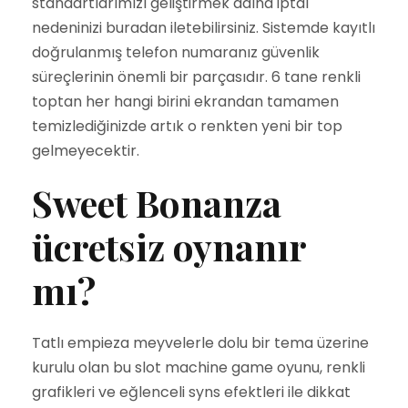
standartlarımızı geliştirmek adına iptal
nedeninizi buradan iletebilirsiniz. Sistemde kayıtlı
doğrulanmış telefon numaranız güvenlik
süreçlerinin önemli bir parçasıdır. 6 tane renkli
toptan her hangi birini ekrandan tamamen
temizlediğinizde artık o renkten yeni bir top
gelmeyecektir.
Sweet Bonanza
ücretsiz oynanır
mı?
Tatlı empieza meyvelerle dolu bir tema üzerine
kurulu olan bu slot machine game oyunu, renkli
grafikleri ve eğlenceli syns efektleri ile dikkat