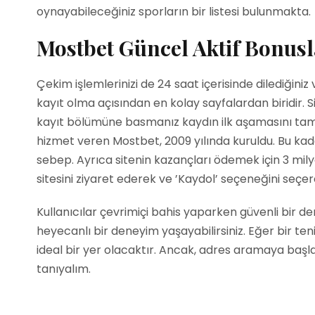
oynayabileceğiniz sporların bir listesi bulunmakta.
Mostbet Güncel Aktif Bonusl
Çekim işlemlerinizi de 24 saat içerisinde dilediğiniz 
kayıt olma açısından en kolay sayfalardan biridir. 
kayıt bölümüne basmanız kaydın ilk aşamasını t
hizmet veren Mostbet, 2009 yılında kuruldu. Bu kada
sebep. Ayrıca sitenin kazançları ödemek için 3 mi
sitesini ziyaret ederek ve ’Kaydol’ seçeneğini seçer
Kullanıcılar çevrimiçi bahis yaparken güvenli bir 
heyecanlı bir deneyim yaşayabilirsiniz. Eğer bir ten
ideal bir yer olacaktır. Ancak, adres aramaya başl
tanıyalım.