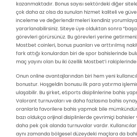
kazanmaktadır. Bonus sayısı sektördeki diğer sitel
çok daha az olsa da sunulan hizmet kaliteli ve güveni
inceleme ve değerlendirmeleri kendiniz yorumlayar
yararlanabilirsiniz. Siteye üye olduktan sonra “başa
görevleri görürsünüz. Bu görevleri yerine getirmeni
Mostbet coinleri, bonus puanları ve arttırılmış naki
fark attığı konulardan biri de spor bahislerinde bulu
maç yayını olan bu iki özellik Mostbet’i rakiplerind
Onun online avantajlarından biri hem yeni kullanıc
bonustur. Hoşgeldin bonusu ilk para yatırma işlemin
ulaşabilir. Bu şirket, eSports disiplinlerine bahis y
Valorant turnuvaları ve daha fazlasına bahis oynay
oranlarla favorilere bahis yapmak bile mümkündür.
bazı oldukça orijinal disiplinlerde çevrimiçi bahisler
daha pek çok alanda turnuvalar vardır. Kullanıcılar 
aynı zamanda bölgesel düzeydeki maçlara da bahis