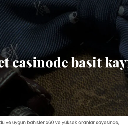
t casinode basit kay
ü ve uygun bahisler x60 ve yüksek oranlar sayesinde,