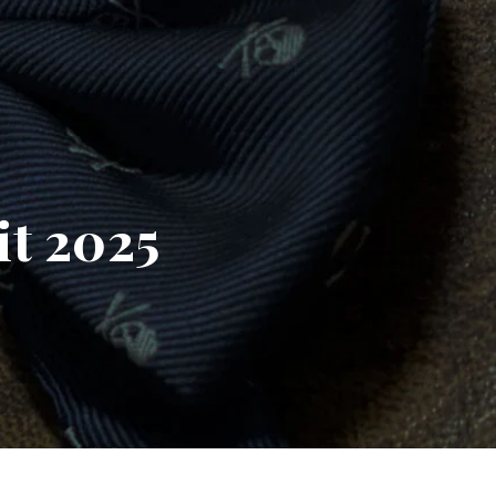
it 2025