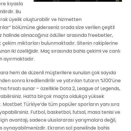
ere kıyasla
lirdir. Bu
ak üyelik oluşturabilir ve hizmetten
rılar” bölümüne giderseniz orada size verilen çeşitli
z halinde alınacağınız ödüller arasında freebetler,
t çekim miktarları bulunmaktadır. Sitenin rakiplerine
nan iki özelliğidir. Maç sırasında bahis çekimi ve canlı
en ayırmaktadır.
ılara hem de düzenli müşterilere sunulan çok sayıda
den sonra kredilendirilir ve yatırılan tutarın %100’üne
apma fırsatı sunar – özellikle Dota 2, League of Legends,
abilirsiniz. Hatta birçok maçta oldukça yüksek
 Mostbet Türkiye‘de tüm popüler sporların yanı sıra
 yapabilirsiniz. Futbol, basketbol, futsal, masa tenisi ve
için avantajı, sadece uluslararası yarışmalara değil,
 oynayabilmenizdir. Ekranın sol panelinde bahis