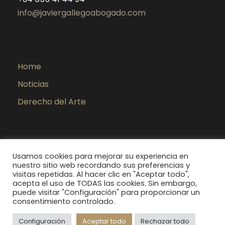
info@javiergallegoabogado.com
Home
Noticias
Derecho del Arte
Usamos cookies para mejorar su experiencia en
nuestro sitio web recordando sus preferencias y
visitas repetidas. Al hacer clic en "Aceptar todo",
acepta el uso de TODAS las cookies. Sin embargo,
puede visitar "Configuración" para proporcionar un
consentimiento controlado.
Aviso Legal
Política de Cookies
Política
de Privacidad
Configuración
Aceptar todo
Rechazar todo