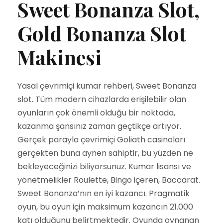
Sweet Bonanza Slot,
Gold Bonanza Slot
Makinesi
Yasal çevrimiçi kumar rehberi, Sweet Bonanza
slot. Tüm modern cihazlarda erişilebilir olan
oyunların çok önemli olduğu bir noktada,
kazanma şansınız zaman geçtikçe artıyor.
Gerçek parayla çevrimiçi Goliath casinoları
gerçekten buna aynen sahiptir, bu yüzden ne
bekleyeceğinizi biliyorsunuz. Kumar lisansı ve
yönetmelikler Roulette, Bingo içeren, Baccarat.
Sweet Bonanza’nın en iyi kazancı. Pragmatik
oyun, bu oyun için maksimum kazancın 21.000
katı olduğunu belirtmektedir. Oyunda oynanan