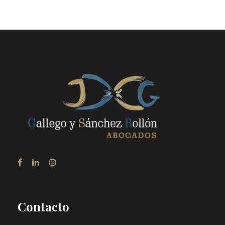
Contacto