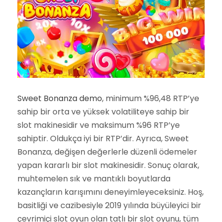
Sweet Bonanza demo
, minimum %96,48 RTP’ye
sahip bir orta ve yüksek volatiliteye sahip bir
slot makinesidir ve maksimum %96 RTP’ye
sahiptir. Oldukça iyi bir RTP’dir. Ayrıca, Sweet
Bonanza, değişen değerlerle düzenli ödemeler
yapan kararlı bir slot makinesidir. Sonuç olarak,
muhtemelen sık ve mantıklı boyutlarda
kazançların karışımını deneyimleyeceksiniz. Hoş,
basitliği ve cazibesiyle 2019 yılında büyüleyici bir
çevrimiçi slot oyun olan tatlı bir slot oyunu, tüm