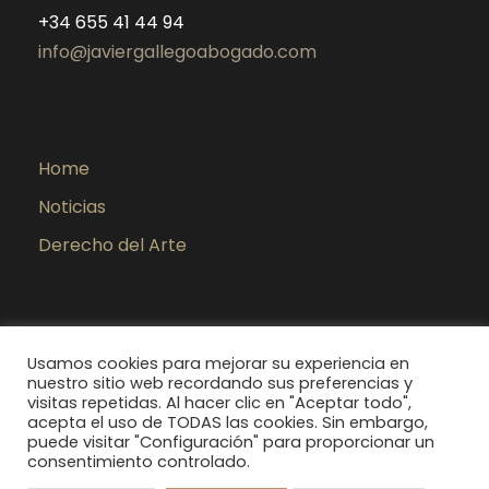
+34 655 41 44 94
info@javiergallegoabogado.com
Home
Noticias
Derecho del Arte
Usamos cookies para mejorar su experiencia en
nuestro sitio web recordando sus preferencias y
visitas repetidas. Al hacer clic en "Aceptar todo",
acepta el uso de TODAS las cookies. Sin embargo,
puede visitar "Configuración" para proporcionar un
consentimiento controlado.
Aviso Legal
Política de Cookies
Política