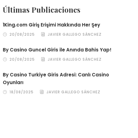
Últimas Publicaciones
1King.com Giriş Erişimi Hakkında Her Şey
20/08/2025
JAVIER GALLEGO SÁNCHEZ
By Casino Guncel Giris ile Anında Bahis Yap!
20/08/2025
JAVIER GALLEGO SÁNCHEZ
By Casino Turkiye Giris Adresi: Canlı Casino
Oyunları
18/08/2025
JAVIER GALLEGO SÁNCHEZ