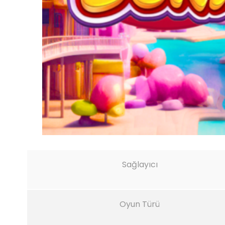
Sağlayıcı
Oyun Türü