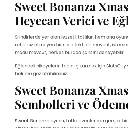
Sweet Bonanza Xmas
Heyecan Verici ve Eğ
Silindirlerde yer alan lezzetli tatlılar, hem ana oy
rahatsız etmeyen bir ses efekti de mevcut, istersen
modu mevcut, herkes burada şansını deneyebilir.
Eğlenceli hikayelerin tadını çıkarmak için SlotsCity si
bölüme göz atabilirsiniz.
Sweet Bonanza Xmas 
Sembolleri ve Ödeme
Sweet Bonanza
oyunu, tatlı sevenler için gerçek bi