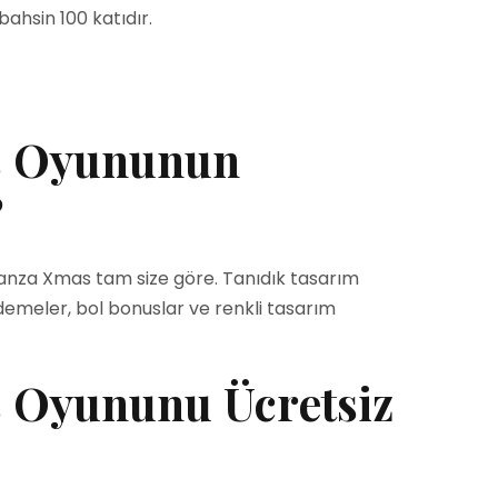
bahsin 100 katıdır.
s Oyununun
?
anza Xmas tam size göre. Tanıdık tasarım
demeler, bol bonuslar ve renkli tasarım
 Oyununu Ücretsiz