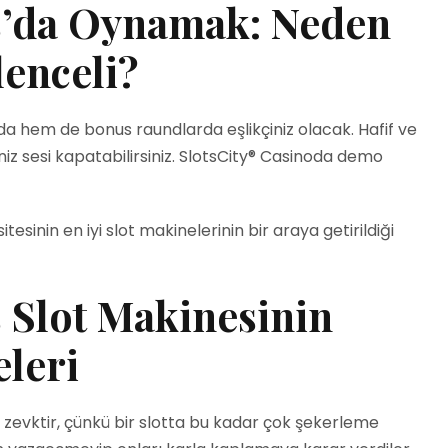
’da Oynamak: Neden
lenceli?
unda hem de bonus raundlarda eşlikçiniz olacak. Hafif ve
iz sesi kapatabilirsiniz. SlotsCity® Casinoda demo
tesinin en iyi slot makinelerinin bir araya getirildiği
Slot Makinesinin
leri
r zevktir, çünkü bir slotta bu kadar çok şekerleme