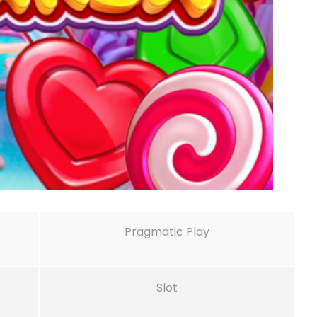
Pragmatic Play
Slot