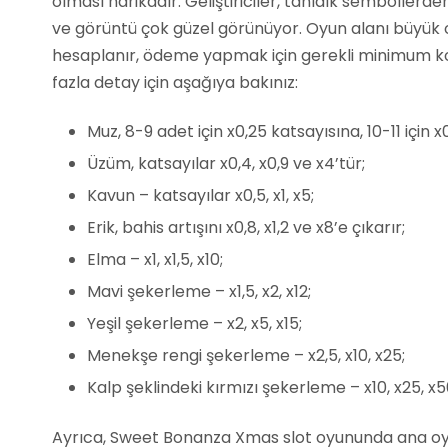
olması harikadır. Geliştiriciler, tanıdık semboller
ve görüntü çok güzel görünüyor. Oyun alanı büyük
hesaplanır, ödeme yapmak için gerekli minimum kom
fazla detay için aşağıya bakınız:
Muz, 8-9 adet için x0,25 katsayısına, 10-11 için x0,
Üzüm, katsayılar x0,4, x0,9 ve x4’tür;
Kavun – katsayılar x0,5, x1, x5;
Erik, bahis artışını x0,8, x1,2 ve x8’e çıkarır;
Elma – x1, x1,5, x10;
Mavi şekerleme – x1,5, x2, x12;
Yeşil şekerleme – x2, x5, x15;
Menekşe rengi şekerleme – x2,5, x10, x25;
Kalp şeklindeki kırmızı şekerleme – x10, x25, x5
Ayrıca, Sweet Bonanza Xmas slot oyununda ana oy