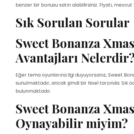
benzer bir bonusu satın alabilirsiniz. Fiyatı, mevcut 
Sık Sorulan Sorular
Sweet Bonanza Xma
Avantajları Nelerdir
Eğer tema oyunlarına ilgi duyuyorsanız, Sweet Bon
sunulmaktadır, ancak şimdi bir Noel tarzında. Sık ö
bulunmaktadır.
Sweet Bonanza Xmas
Oynayabilir miyim?