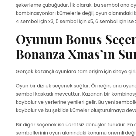
şekerleme çubuğudur. İlk olarak, bu sembol ana oyu
kombinasyonları kümelerle değil, oyun alanındaki kon
4 sembol için x3, 5 sembol için x5, 6 sembol için ise 
Oyunun Bonus Seçen
Bonanza Xmas’ın Sun
Gerçek kazançlı oyunlara tam erişim için siteye gir
Oyun bir dizi ek seçenek sağlar. Örneğin, ana oyu
sembol kaskadı mevcuttur. Kazanan bir kombinasy
kaybolur ve yerlerine yenileri gelir. Bu yeni sembo
kaybolur ve bu şekilde kümeler oluşturulmaya dev
Bir diğer seçenek ise ücretsiz dönüşler turudur. En a
sembollerinin oyun alanındaki konumu önemli değild