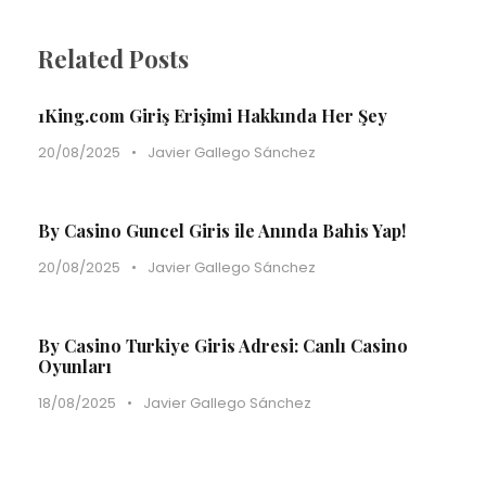
Related Posts
1King.com Giriş Erişimi Hakkında Her Şey
20/08/2025
•
Javier Gallego Sánchez
By Casino Guncel Giris ile Anında Bahis Yap!
20/08/2025
•
Javier Gallego Sánchez
By Casino Turkiye Giris Adresi: Canlı Casino
Oyunları
18/08/2025
•
Javier Gallego Sánchez