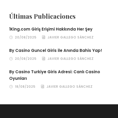
Últimas Publicaciones
1King.com Giriş Erişimi Hakkında Her Şey
20/08/2025
JAVIER GALLEGO SÁNCHEZ
By Casino Guncel Giris ile Anında Bahis Yap!
20/08/2025
JAVIER GALLEGO SÁNCHEZ
By Casino Turkiye Giris Adresi: Canlı Casino
Oyunları
18/08/2025
JAVIER GALLEGO SÁNCHEZ