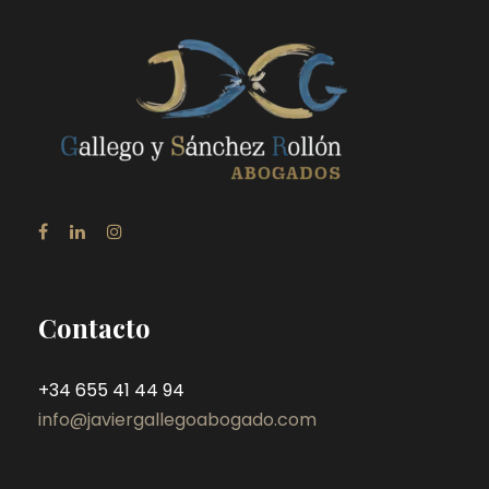
Contacto
+34 655 41 44 94
info@javiergallegoabogado.com