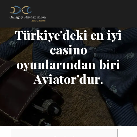
Türkiye’deki en iyi
casino
oyunlarından biri
Aviator’dur.