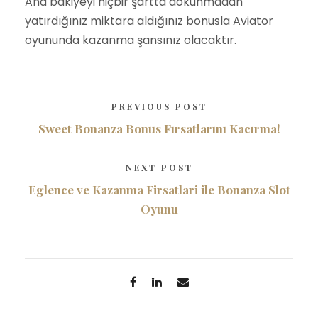
Ana bakiyeyi hiçbir şartta dokunmadan
yatırdığınız miktara aldığınız bonusla Aviator
oyununda kazanma şansınız olacaktır.
PREVIOUS POST
Sweet Bonanza Bonus Fırsatlarını Kaсırma!
NEXT POST
Eglence ve Kazanma Firsatlari ile Bonanza Slot
Oyunu