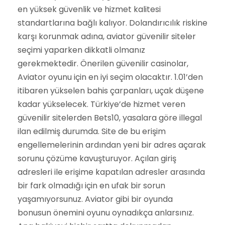
en yüksek güvenlik ve hizmet kalitesi
standartlarına bağlı kalıyor. Dolandırıcılık riskine
karşı korunmak adına, aviator güvenilir siteler
seçimi yaparken dikkatli olmanız
gerekmektedir. Önerilen güvenilir casinolar,
Aviator oyunu için en iyi seçim olacaktır. 1.01’den
itibaren yükselen bahis çarpanları, uçak düşene
kadar yükselecek. Türkiye’de hizmet veren
güvenilir sitelerden Bets10, yasalara göre illegal
ilan edilmiş durumda. Site de bu erişim
engellemelerinin ardından yeni bir adres açarak
sorunu çözüme kavuşturuyor. Açılan giriş
adresleri ile erişime kapatılan adresler arasında
bir fark olmadığı için en ufak bir sorun
yaşamıyorsunuz. Aviator gibi bir oyunda
bonusun önemini oyunu oynadıkça anlarsınız.